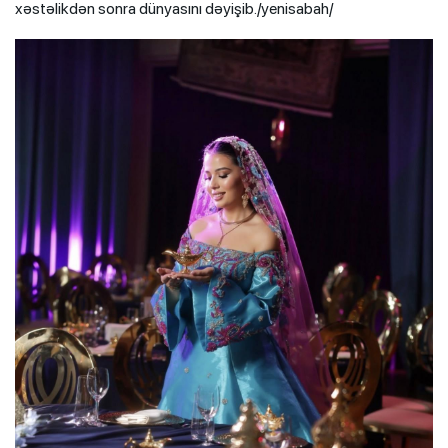
xəstəlikdən sonra dünyasını dəyişib./yenisabah/