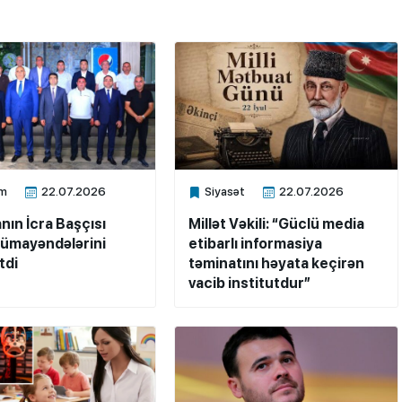
m
22.07.2026
Siyasət
22.07.2026
ne
Xalq.Online
nın İcra Başçısı
Millət Vəkili: “Güclü media
ümayəndələrini
etibarlı informasiya
tdi
təminatını həyata keçirən
vacib institutdur”