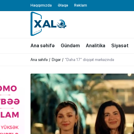
Haqqımızda
Əlaqə
Reklam
XALQ.ONLINE
ONLAYN PLATFORMA
Ana səhifə
Gündəm
Analitika
Siyasət
Ana səhifə
Digər
“Daha 17” diqqət mərkəzində