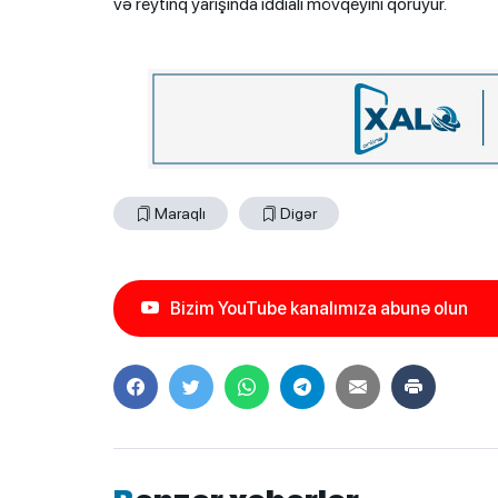
və reytinq yarışında iddialı mövqeyini qoruyur.
Maraqlı
Digər
Bizim YouTube kanalımıza abunə olun