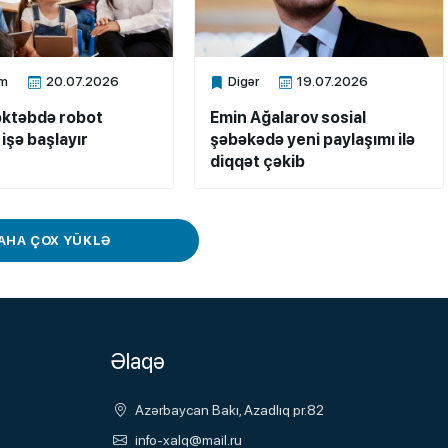
m
20.07.2026
Digər
19.07.2026
ne
Xalq.Online
əktəbdə robot
Emin Ağalarov sosial
işə başlayır
şəbəkədə yeni paylaşımı ilə
diqqət çəkib
AHA ÇOX YÜKLƏ
Əlaqə
Azərbaycan Bakı, Azadlıq pr.82
info-xalq@mail.ru