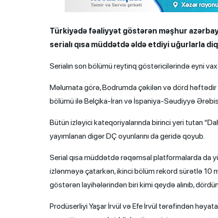
Türkiyədə fəaliyyət göstərən məşhur azərbayc
serialı qısa müddətdə əldə etdiyi uğurlarla d
Serialın son bölümü reytinq göstəricilərində eyni va
Məlumata görə, Bodrumda çəkilən və dörd həftədir 
bölümü ilə Belçika-İran və İspaniya-Səudiyyə Ərəbis
Bütün izləyici kateqoriyalarında birinci yeri tutan “
yayımlanan digər DÇ oyunlarını da geridə qoyub.
Serial qısa müddətdə rəqəmsal platformalarda da yük
izlənməyə çatarkən, ikinci bölüm rekord sürətlə 10 mi
göstərən layihələrindən biri kimi qeydə alınıb, dördü
Prodüserliyi Yaşar İrvül və Efe İrvül tərəfindən həya