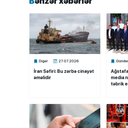
Bənzər xəbərlər
Digər
27.07.2026
Gündə
Xalq.Online
Xalq.Onli
İran Səfiri: Bu zərbə cinayət
Ağstafa
əməlidir
media n
təbrik e