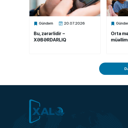
Gündəm
20.07.2026
Gündə
Xalq.Online
Xalq.Onli
Bu, zərərlidir –
Orta m
XƏBƏRDARLIQ
müəllim 
D