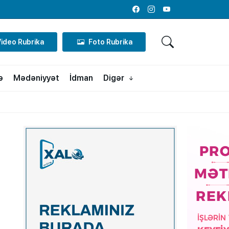
Facebook
Instagram
Youtube
Video Rubrika
Foto Rubrika
ə
Mədəniyyət
İdman
Digər