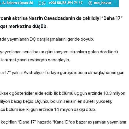
anlı aktrisa Nəsrin Cavadzadənin də çəkildiyi “Daha 17”
iqqət mərkəzinə düşüb.
xtda yayımlanan DÇ qarşılaşmalarını geridə qoyub.
yayımlanan serial bazar günü axşam ekranlara gələn dördüncü
tanı matçlarını reytinqdə qabaqlayıb.
Daha 17” yalnız Avstraliya-Türkiyə görüşü istisna olmaqla, həmin gün
sək göstəricilər əldə edib. İlk bölümü üç gün ərzində 10,3 milyon
lyon baxışı keçib. Üçüncü bölüm serialın ən sürətli yüksəliş
ncü bölüm isə iki gün ərzində 14 milyon baxışı ötüb.
ta keçirilən “Daha 17” hazırda “Kanal D”də bazar axşamları yayımlanır