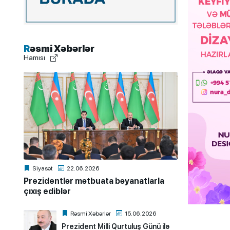
Rəsmi Xəbərlər
Hamısı
Siyasət
22.06.2026
Prezidentlər mətbuata bəyanatlarla
çıxış ediblər
Rəsmi Xəbərlər
15.06.2026
Prezident Milli Qurtuluş Günü ilə