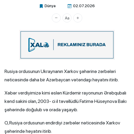
Dünya
02.07.2026
Xalq.Online
Rusiya ordusunun Ukraynanın Xarkov şəhərinə zərbələri
nəticəsində daha bir Azərbaycan vətəndaşı həyatını itirib.
Xəbər verdiyimizə kimi əslən Kürdəmir rayonunun Ərəbqubalı
kənd sakini olan, 2003- ci il təvəllüdlü Fatimə Hüseynova Bakı
şəhərində doğulub və orada yaşayıb.
O, Rusiya ordusunun endirdiyi zərbələr nəticəsində Xarkov
şəhərində həyatını itirib.