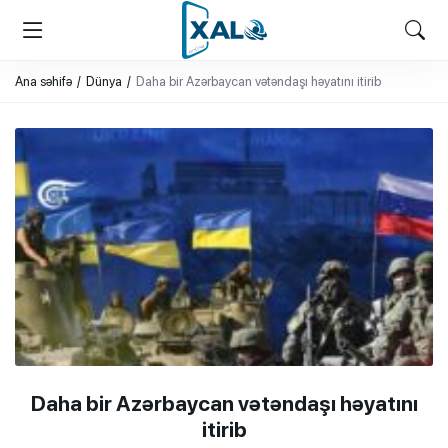
XALQ.ONLINE
ONLAYN PLATFORMA
Ana səhifə
Dünya
Daha bir Azərbaycan vətəndaşı həyatını itirib
Daha bir Azərbaycan vətəndaşı həyatını
itirib