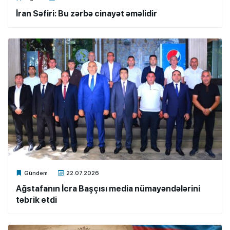
İran Səfiri: Bu zərbə cinayət əməlidir
Xalq.Online
Gündəm
22.07.2026
Ağstafanın İcra Başçısı media nümayəndələrini
təbrik etdi