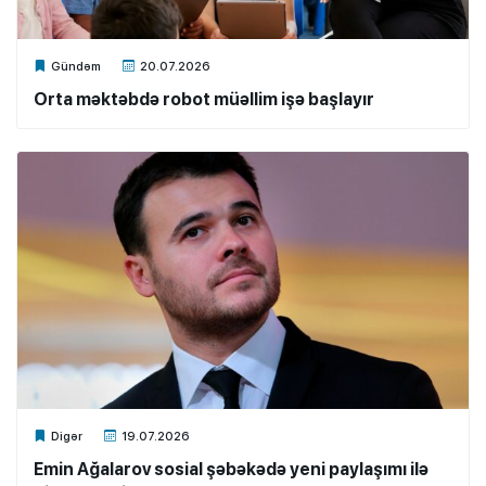
Xalq.Online
Gündəm
20.07.2026
Orta məktəbdə robot müəllim işə başlayır
Xalq.Online
Digər
19.07.2026
Emin Ağalarov sosial şəbəkədə yeni paylaşımı ilə