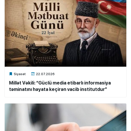
Xalq.Online
Siyasət
22.07.2026
Millət Vəkili: “Güclü media etibarlı informasiya
təminatını həyata keçirən vacib institutdur”