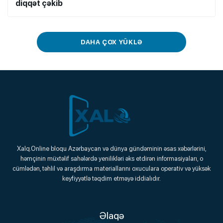
diqqət çəkib
DAHA ÇOX YÜKLƏ
Xalq.Online
Xalq.Online bloqu Azərbaycan və dünya gündəminin əsas xəbərlərini,
həmçinin müxtəlif sahələrdə yenilikləri əks etdirən informasiyaları, o
Onlayn Platforma
cümlədən, təhlil və araşdırma materiallarını oxuculara operativ və yüksək
keyfiyyətlə təqdim etməyə iddialıdır.
Əlaqə