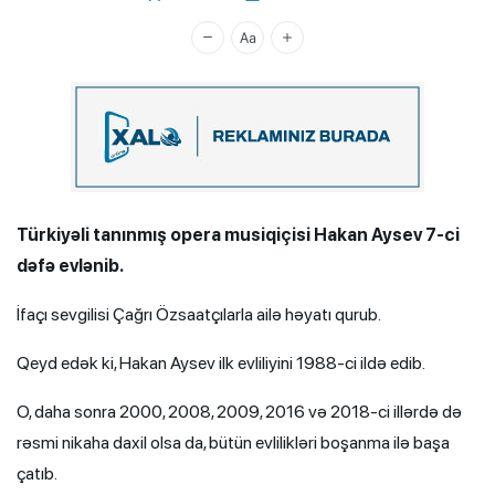
Xalq.Online
Türkiyəli tanınmış opera musiqiçisi Hakan Aysev 7-ci
dəfə evlənib.
İfaçı sevgilisi Çağrı Özsaatçılarla ailə həyatı qurub.
Qeyd edək ki, Hakan Aysev ilk evliliyini 1988-ci ildə edib.
O, daha sonra 2000, 2008, 2009, 2016 və 2018-ci illərdə də
rəsmi nikaha daxil olsa da, bütün evlilikləri boşanma ilə başa
çatıb.