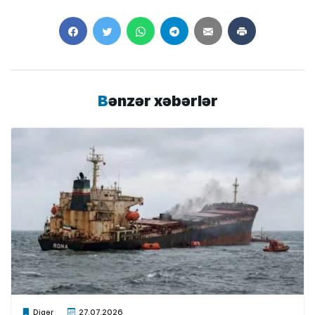
Bənzər xəbərlər
Xalq.Online
Digər
27.07.2026