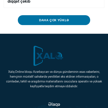
diqqət çəkib
DAHA ÇOX YÜKLƏ
Xalq.Online
Xalq.Online bloqu Azərbaycan və dünya gündəminin əsas xəbərlərini,
həmçinin müxtəlif sahələrdə yenilikləri əks etdirən informasiyaları, o
Onlayn Platforma
cümlədən, təhlil və araşdırma materiallarını oxuculara operativ və yüksək
keyfiyyətlə təqdim etməyə iddialıdır.
Əlaqə