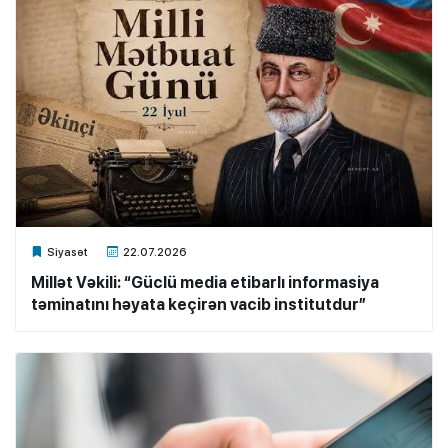
Xalq.Online
Siyasət
22.07.2026
Millət Vəkili: “Güclü media etibarlı informasiya
təminatını həyata keçirən vacib institutdur”