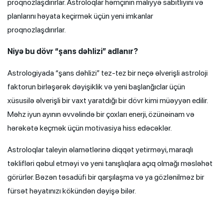
proqnozlaşdırırlar. Astroloqlar həmçinin maliyyə sabitliyini və
planlarını həyata keçirmək üçün yeni imkanlar
proqnozlaşdırırlar.
Niyə bu dövr “şans dəhlizi” adlanır?
Astrologiyada “şans dəhlizi” tez-tez bir neçə əlverişli astroloji
faktorun birləşərək dəyişiklik və yeni başlanğıclar üçün
xüsusilə əlverişli bir vaxt yaratdığı bir dövr kimi müəyyən edilir.
Məhz iyun ayının əvvəlində bir çoxları enerji, özünəinam və
hərəkətə keçmək üçün motivasiya hiss edəcəklər.
Astroloqlar taleyin əlamətlərinə diqqət yetirməyi, maraqlı
təklifləri qəbul etməyi və yeni tanışlıqlara açıq olmağı məsləhət
görürlər. Bəzən təsadüfi bir qarşılaşma və ya gözlənilməz bir
fürsət həyatınızı kökündən dəyişə bilər.