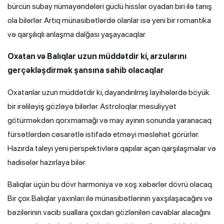
bürcün subay nümayəndələri güclü hisslər oyadan biri ilə tanış
ola bilərlər. Artıq münasibətlərdə olanlar isə yeni bir romantika
və qarşılıqlı anlaşma dalğası yaşayacaqlar.
Oxatan və Balıqlar uzun müddətdir ki, arzularını
gerçəkləşdirmək şansına sahib olacaqlar
Oxatanlar uzun müddətdir ki, dayandırılmış layihələrdə böyük
bir irəliləyiş gözləyə bilərlər. Astroloqlar məsuliyyət
götürməkdən qorxmamağı və may ayının sonunda yaranacaq
fürsətlərdən cəsarətlə istifadə etməyi məsləhət görürlər.
Hazırda taleyi yeni perspektivlərə qapılar açan qarşılaşmalar və
hadisələr hazırlaya bilər.
Balıqlar üçün bu dövr harmoniya və xoş xəbərlər dövrü olacaq.
Bir çox Balıqlar yaxınları ilə münasibətlərinin yaxşılaşacağını və
bəzilərinin vacib suallara çoxdan gözlənilən cavablar alacağını