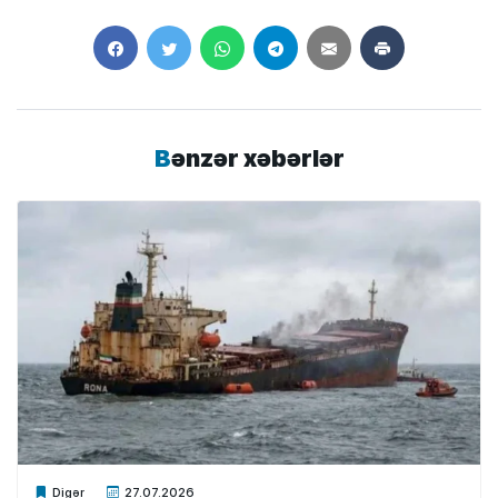
Bənzər xəbərlər
Xalq.Online
Digər
27.07.2026