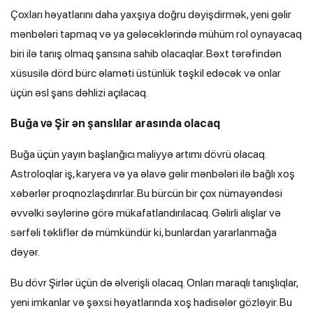
Çoxları həyatlarını daha yaxşıya doğru dəyişdirmək, yeni gəlir
mənbələri tapmaq və ya gələcəklərində mühüm rol oynayacaq
biri ilə tanış olmaq şansına sahib olacaqlar. Bəxt tərəfindən
xüsusilə dörd bürc əlaməti üstünlük təşkil edəcək və onlar
üçün əsl şans dəhlizi açılacaq.
Buğa və Şir ən şanslılar arasında olacaq
Buğa üçün yayın başlanğıcı maliyyə artımı dövrü olacaq.
Astroloqlar iş, karyera və ya əlavə gəlir mənbələri ilə bağlı xoş
xəbərlər proqnozlaşdırırlar. Bu bürcün bir çox nümayəndəsi
əvvəlki səylərinə görə mükafatlandırılacaq. Gəlirli alışlar və
sərfəli təkliflər də mümkündür ki, bunlardan yararlanmağa
dəyər.
Bu dövr Şirlər üçün də əlverişli olacaq. Onları maraqlı tanışlıqlar,
yeni imkanlar və şəxsi həyatlarında xoş hadisələr gözləyir. Bu