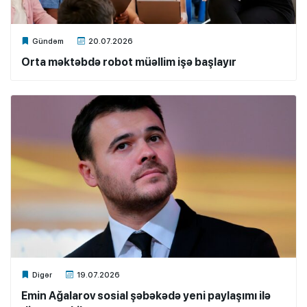
Xalq.Online
Gündəm
20.07.2026
Orta məktəbdə robot müəllim işə başlayır
Xalq.Online
Digər
19.07.2026
Emin Ağalarov sosial şəbəkədə yeni paylaşımı ilə