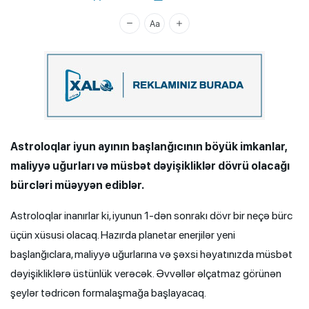
Xalq.Online
Astroloqlar iyun ayının başlanğıcının böyük imkanlar,
maliyyə uğurları və müsbət dəyişikliklər dövrü olacağı
bürcləri müəyyən ediblər.
Astroloqlar inanırlar ki, iyunun 1-dən sonrakı dövr bir neçə bürc
üçün xüsusi olacaq. Hazırda planetar enerjilər yeni
başlanğıclara, maliyyə uğurlarına və şəxsi həyatınızda müsbət
dəyişikliklərə üstünlük verəcək. Əvvəllər əlçatmaz görünən
şeylər tədricən formalaşmağa başlayacaq.