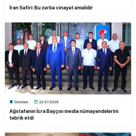
İran Səfiri: Bu zərbə cinayət əməlidir
Xalq.Online
Gündəm
22.07.2026
Ağstafanın İcra Başçısı media nümayəndələrini
təbrik etdi