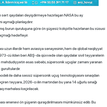
n sərt qaydaları dəyişdirməyə hazırlaşan NASA bu ay
i aşmağı planlaşdırır.
lmış burun quruluşuna görə ön şüşəsiz kokpitlə hazırlanan bu xüsusi
 açmağı hədəfləyir.
sı uzun illərdir həm aviasiya sənayesinin, həm də qlobal nəqliyyat
 1973-cü ildən bəri ABŞ-da qüvvədə olan qaydalar sivil təyyarələrin
Bu məhdudiyyətin əsas səbəbi, süpersonik uçuşlar zamanı yaranan
gurultulardır.
deli ilə daha səssiz süpersonik uçuş texnologiyasını sınaqdan
keçirən təyyarə, 2026-cı ilin martından bu yana 14 uğurlu sınağı
naq mərhələsi keçiriləcək.
ması ənənəvi ön şüşənin quraşdırılmasını mümkünsüz edib. Bu