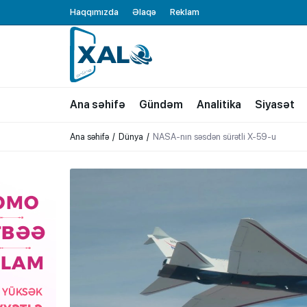
Haqqımızda
Əlaqə
Reklam
XALQ.ONLINE
ONLAYN PLATFORMA
Ana səhifə
Gündəm
Analitika
Siyasət
Ana səhifə
Dünya
NASA-nın səsdən sürətli X-59-u