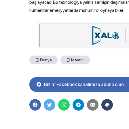
başlayacaq. Bu texnologiya yalnız sərnişin daşımala
humanitar əməliyyatlarda mühüm rol oynaya bilər.
Dünya
Maraqlı
Bizim Facebook kanalımıza abunə olun