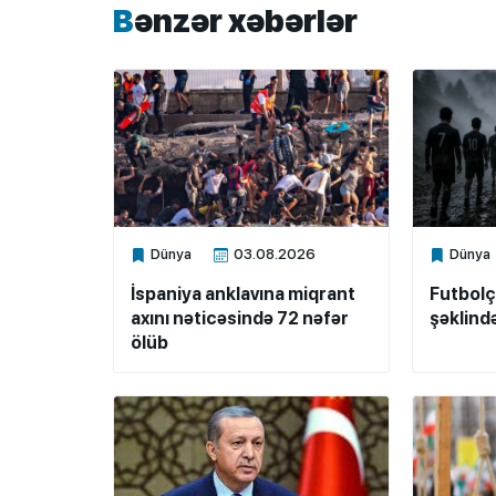
Bənzər xəbərlər
Dünya
03.08.2026
Dünya
Xalq.Online
Xalq.Onli
İspaniya anklavına miqrant
Futbol
axını nəticəsində 72 nəfər
şəklind
ölüb