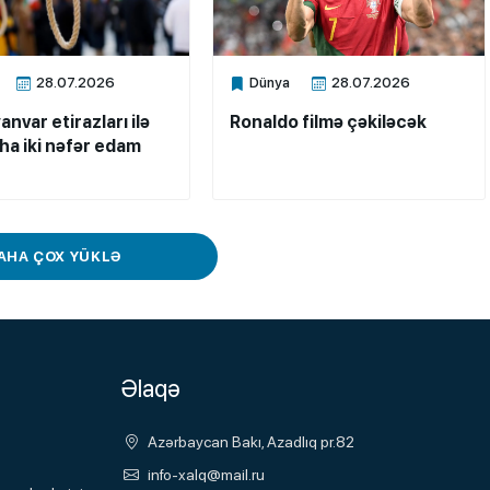
28.07.2026
Dünya
28.07.2026
ne
Xalq.Online
anvar etirazları ilə
Ronaldo filmə çəkiləcək
aha iki nəfər edam
AHA ÇOX YÜKLƏ
Əlaqə
Azərbaycan Bakı, Azadlıq pr.82
info-xalq@mail.ru