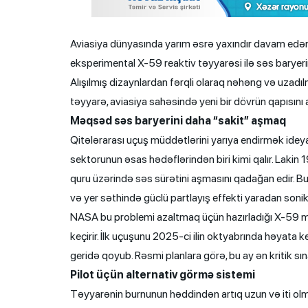
Aviasiya dünyasında yarım əsrə yaxındır davam edə
eksperimental X-59 reaktiv təyyarəsi ilə səs baryerin
Alışılmış dizaynlardan fərqli olaraq nəhəng və uzadı
təyyarə, aviasiya sahəsində yeni bir dövrün qapısını
Məqsəd səs baryerini daha “sakit” aşmaq
Qitələrarası uçuş müddətlərini yarıya endirmək ideya
sektorunun əsas hədəflərindən biri kimi qalır. Lakin
quru üzərində səs sürətini aşmasını qadağan edir. 
və yer səthində güclü partlayış effekti yaradan sonik 
NASA bu problemi azaltmaq üçün hazırladığı X-59 mo
keçirir. İlk uçuşunu 2025-ci ilin oktyabrında həyata 
geridə qoyub. Rəsmi planlara görə, bu ay ən kritik sı
Pilot üçün alternativ görmə sistemi
Təyyarənin burnunun həddindən artıq uzun və iti ol