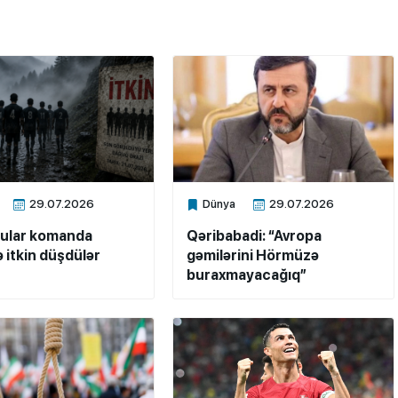
29.07.2026
Dünya
29.07.2026
ne
Xalq.Online
çular komanda
Qəribabadi: “Avropa
ə itkin düşdülər
gəmilərini Hörmüzə
buraxmayacağıq”