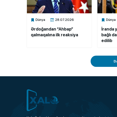
Dünya
28.07.2026
Dünya
Xalq.Online
Xalq.Onli
Ərdoğandan “Ahbap”
İranda y
qalmaqalına ilk reaksiya
bağlı d
edilib
D