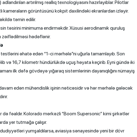
ndırılan artırılmış reallıq texnologiyasını hazırlayıblar. Pilotlar
i kameraların görüntüsünü kokpit daxilindəki ekranlardan izləyir.
kildə təmin edilir.
sin təsirini minimuma endirməkdir. Xüsusi aerodinamik quruluş
zəiflədilməsi hədəflənir.
lə
testlərini əhatə edən “1-ci mərhələ”ni uğurla tamamlayıb. Son
b və 16,7 kilometr hündürlükdə uçuş həyata keçirib. Eyni gündə iki
amanı ilk dəfə gövdəyə yığaraq sistemlərinin dayanıqlığını nümayiş
rlə davam edən mühəndislik işinin nəticəsidir və hər mərhələ gələcək
rır.
ər də fəaldır. Kolorado mərkəzli “Boom Supersonic” kimi şirkətlər
rda yer tutmağa çalışır.
diyyətləri yumşaldılarsa, aviasiya sənayesində yeni bir dövr