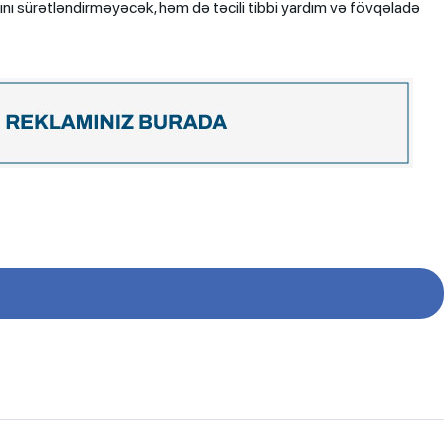
rını sürətləndirməyəcək, həm də təcili tibbi yardım və fövqəladə