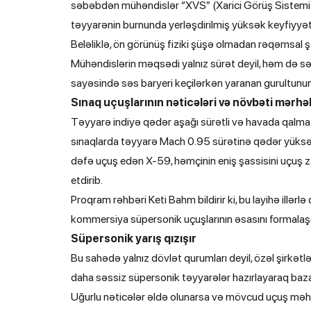
səbəbdən mühəndislər “XVS” (Xarici Görüş Sistemi) adla
təyyarənin burnunda yerləşdirilmiş yüksək keyfiyyətl
Beləliklə, ön görünüş fiziki şüşə olmadan rəqəmsal şə
Mühəndislərin məqsədi yalnız sürət deyil, həm də sə
sayəsində səs baryeri keçilərkən yaranan gurultunun 
Sınaq uçuşlarının nəticələri və növbəti mərhə
Təyyarə indiyə qədər aşağı sürətli və havada qalma 
sınaqlarda təyyarə Mach 0.95 sürətinə qədər yüksəli
dəfə uçuş edən X-59, həmçinin eniş şassisini uçuş z
etdirib.
Proqram rəhbəri Keti Bahm bildirir ki, bu layihə illə
kommersiya süpersonik uçuşlarının əsasını formalaşdı
Süpersonik yarış qızışır
Bu sahədə yalnız dövlət qurumları deyil, özəl şirkətl
daha səssiz süpersonik təyyarələr hazırlayaraq baza
Uğurlu nəticələr əldə olunarsa və mövcud uçuş məhdu