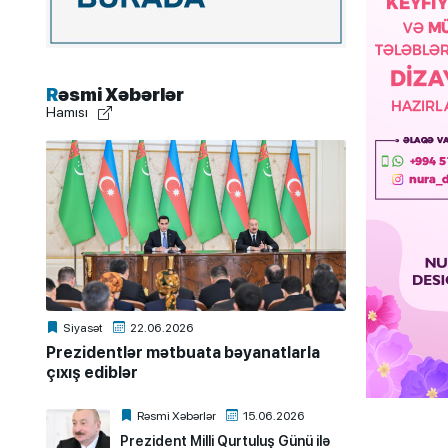
Rəsmi Xəbərlər
Hamısı
Siyasət
22.06.2026
Prezidentlər mətbuata bəyanatlarla
çıxış ediblər
Rəsmi Xəbərlər
15.06.2026
Prezident Milli Qurtuluş Günü ilə