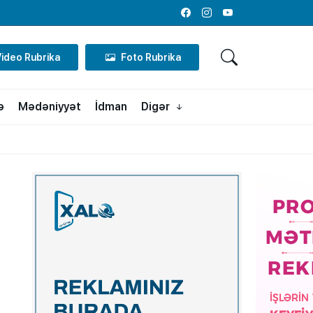
Facebook
Instagram
Youtube
Video Rubrika
Foto Rubrika
ə
Mədəniyyət
İdman
Digər