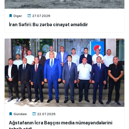
Xalq.Online
Digər
27.07.2026
İran Səfiri: Bu zərbə cinayət əməlidir
Xalq.Online
Gündəm
22.07.2026
Ağstafanın İcra Başçısı media nümayəndələrini