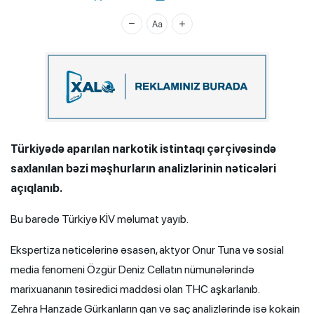
Xalq.Online
Türkiyədə aparılan narkotik istintaqı çərçivəsində
saxlanılan bəzi məşhurların analizlərinin nəticələri
açıqlanıb.
Bu barədə Türkiyə KİV məlumat yayıb.
Ekspertiza nəticələrinə əsasən, aktyor Onur Tuna və sosial
media fenomeni Özgür Deniz Cellatın nümunələrində
marixuananın təsiredici maddəsi olan THC aşkarlanıb.
Zehra Hanzade Gürkanların qan və saç analizlərində isə kokain