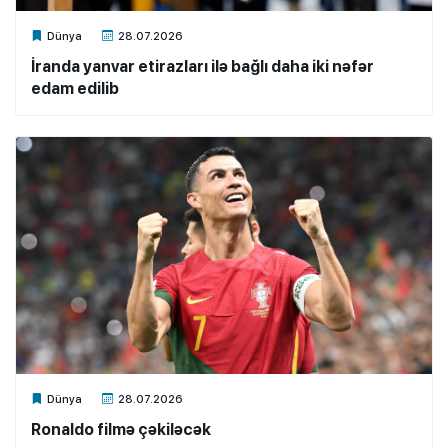
Xalq.Online
Dünya
28.07.2026
İranda yanvar etirazları ilə bağlı daha iki nəfər
edam edilib
Xalq.Online
Dünya
28.07.2026
Ronaldo filmə çəkiləcək