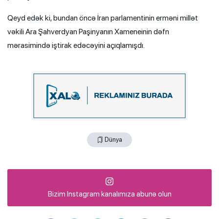
Qeyd edək ki, bundan öncə İran parlamentinin erməni millət
vəkili Ara Şahverdyan Paşinyanın Xameneinin dəfn
mərasimində iştirak edəcəyini açıqlamışdı.
Dünya
Bizim Instagram kanalımıza abunə olun