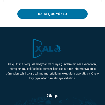
DAHA ÇOX YÜKLƏ
Xalq.Online
Xalq.Online bloqu Azərbaycan və dünya gündəminin əsas xəbərlərini,
həmçinin müxtəlif sahələrdə yenilikləri əks etdirən informasiyaları, o
Onlayn Platforma
cümlədən, təhlil və araşdırma materiallarını oxuculara operativ və yüksək
keyfiyyətlə təqdim etməyə iddialıdır.
Əlaqə