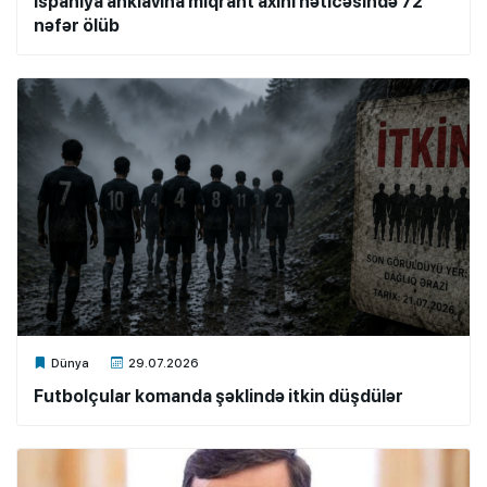
İspaniya anklavına miqrant axını nəticəsində 72
nəfər ölüb
Xalq.Online
Dünya
29.07.2026
Futbolçular komanda şəklində itkin düşdülər