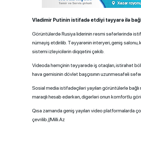
Vladimir Putinin istifadə etdiyi təyyarə ilə b
Görüntülərdə Rusiya liderinin rəsmi səfərlərində istifa
nümayiş etdirilib. Təyyarənin interyeri, geniş salonu,
sistemi izləyicilərin diqqətini çəkib.
Videoda həmçinin təyyarədə iş otaqları, istirahət b
hava gəmisinin dövlət başçısının uzunməsafəli səfərlər
Sosial media istifadəçiləri yayılan görüntülərlə bağlı m
maraqlı hesab edərkən, digərləri onun komfortlu gör
Qısa zamanda geniş yayılan video platformalarda ço
çevrilib.//Milli.Az