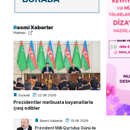
Rəsmi Xəbərlər
Hamısı
Siyasət
22.06.2026
Prezidentlər mətbuata bəyanatlarla
çıxış ediblər
Rəsmi Xəbərlər
15.06.2026
Prezident Milli Qurtuluş Günü ilə