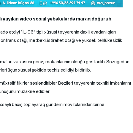
ağlı yayılan video sosial şəbəkələrdə maraq doğurub.
də etdiyi “İL-96” tipli xüsusi təyyarənin daxili avadanlıqları
 konfrans otağı, mətbəxi, istirahət otağı və yüksək təhlükəsizlik
ölmələri və xüsusi görüş məkanlarının olduğu göstərilib. Sözügedən
i üçün xüsusi şəkildə təchiz edildiyi bildirilib.
üxtəlif fikirlər səsləndiriblər. Bəziləri təyyarənin texniki imkanlarını
ünüşünü müzakirə ediblər.
xsaylı baxış toplayaraq gündəm mövzularından birinə