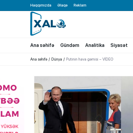
Haqqımızda
Əlaqə
Reklam
XALQ.ONLINE
ONLAYN PLATFORMA
Ana səhifə
Gündəm
Analitika
Siyasət
Ana səhifə
Dünya
Putinin hava gəmisi – VİDEO