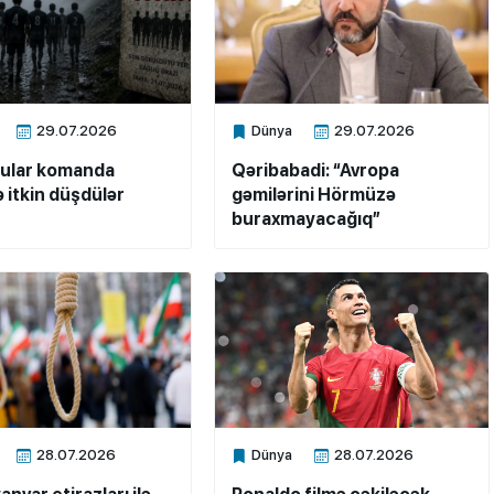
29.07.2026
Dünya
29.07.2026
ne
Xalq.Online
çular komanda
Qəribabadi: “Avropa
ə itkin düşdülər
gəmilərini Hörmüzə
buraxmayacağıq”
28.07.2026
Dünya
28.07.2026
ne
Xalq.Online