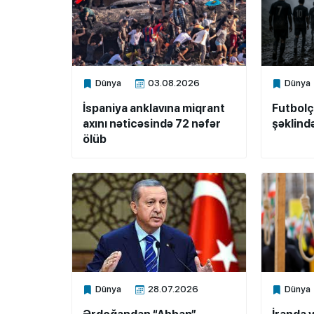
Dünya
03.08.2026
Dünya
Xalq.Online
Xalq.Onli
İspaniya anklavına miqrant
Futbol
axını nəticəsində 72 nəfər
şəklind
ölüb
Dünya
28.07.2026
Dünya
Xalq.Online
Xalq.Onli