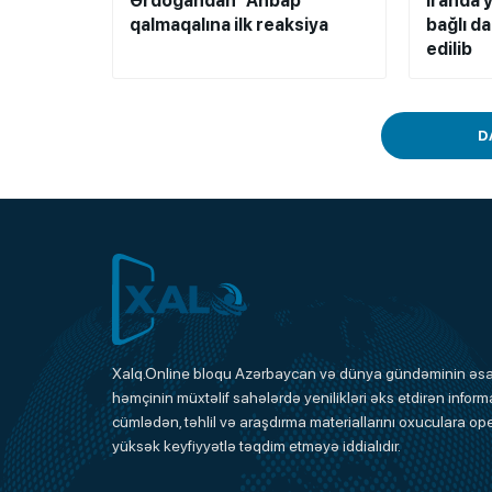
Ərdoğandan “Ahbap”
İranda y
qalmaqalına ilk reaksiya
bağlı d
edilib
D
Xalq.Online
Xalq.Online bloqu Azərbaycan və dünya gündəminin əsas
həmçinin müxtəlif sahələrdə yenilikləri əks etdirən informa
Onlayn Platforma
cümlədən, təhlil və araşdırma materiallarını oxuculara ope
yüksək keyfiyyətlə təqdim etməyə iddialıdır.