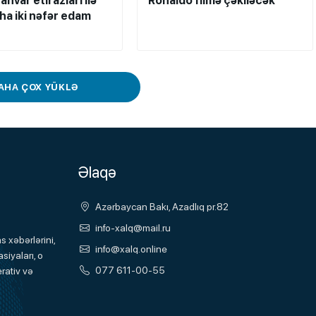
anvar etirazları ilə
Ronaldo filmə çəkiləcək
aha iki nəfər edam
AHA ÇOX YÜKLƏ
Əlaqə
Azərbaycan Bakı, Azadlıq pr.82
info-xalq@mail.ru
 xəbərlərini,
info@xalq.online
siyaları, o
077 611-00-55
rativ və