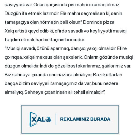
səviyyəsi var. Onun qarşısında pis mahnı oxumaq olmaz.
Düzgün ifa etmək lazımdır. Elə mahnı seçməlisən ki, sənin
tamaşaçıya olan hörmətin bəlli olsun”. Dominos pizza
Xalq artisti qeyd edib ki, efirdə savadlı və keyfiyyətli musiqi
təqdim etmək hər bir ifaçının borcudur:
“Musiqi savadı, özünü aparmaq, danışıq yaxşı olmalıdır. Efirə
çıxırıqsa, xalqa məxsus olan şəxslərik. Onların gözündə musiqi
düzgün olmalıdır. İndi də gözəl bəstəkarlarımız, şairlərimiz var.
Biz səhnəyə çıxanda onu nəzərə almalıyıq. Bəzi kütlədən
başqa bizim səviyyəli tamaşaçımız da var, bunu nəzərə
almalıyıq. Səhnəyə çıxan insan ali təhsil almalıdır”.