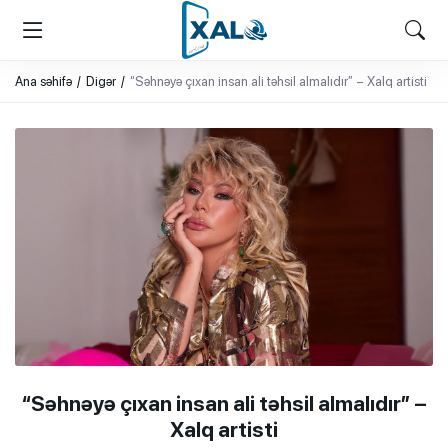
XALQ.ONLINE
ONLAYN PLATFORMA
Ana səhifə
Digər
“Səhnəyə çıxan insan ali təhsil almalıdır” – Xalq artisti
“Səhnəyə çıxan insan ali təhsil almalıdır” –
Xalq artisti