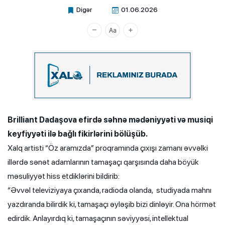
Digər
01.06.2026
Xalq.Online
Brilliant Dadaşova efirdə səhnə mədəniyyəti və musiqi
keyfiyyəti ilə bağlı fikirlərini bölüşüb.
Xalq artisti “Öz aramızda” proqramında çıxışı zamanı əvvəlki
illərdə sənət adamlarının tamaşaçı qarşısında daha böyük
məsuliyyət hiss etdiklərini bildirib:
“Əvvəl televiziyaya çıxanda, radioda olanda, studiyada mahnı
yazdıranda bilirdik ki, tamaşaçı əyləşib bizi dinləyir. Ona hörmət
edirdik. Anlayırdıq ki, tamaşaçının səviyyəsi, intellektual