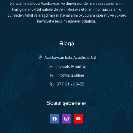
Xalq.Online
Xalq.Online bloqu Azərbaycan və dünya gündəminin əsas xəbərlərini,
həmçinin müxtəlif sahələrdə yenilikləri əks etdirən informasiyaları, o
Onlayn Platforma
cümlədən, təhlil və araşdırma materiallarını oxuculara operativ və yüksək
keyfiyyətlə təqdim etməyə iddialıdır.
Əlaqə
Azərbaycan Bakı, Azadlıq pr.82
info-xalq@mail.ru
info@xalq.online
077 611-00-55
Sosial şəbəkələr
Facebook
Instagram
Youtube