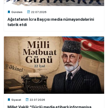
Xalq.Online
Gündəm
22.07.2026
Ağstafanın İcra Başçısı media nümayəndələrini
təbrik etdi
Xalq.Online
Siyasət
22.07.2026
Millət Vəkili: “Güclü media etibarlı informasiya