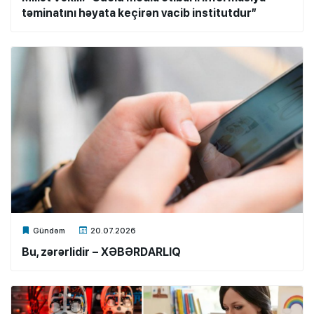
təminatını həyata keçirən vacib institutdur”
Xalq.Online
Gündəm
20.07.2026
Bu, zərərlidir – XƏBƏRDARLIQ