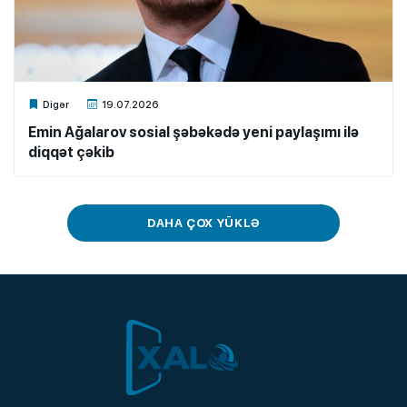
Xalq.Online
Digər
19.07.2026
Emin Ağalarov sosial şəbəkədə yeni paylaşımı ilə
diqqət çəkib
DAHA ÇOX YÜKLƏ