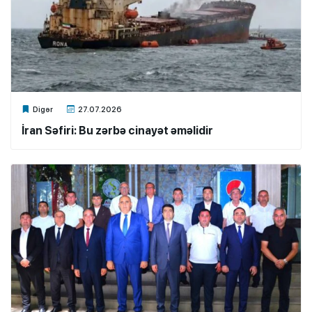
Xalq.Online
Digər
27.07.2026
İran Səfiri: Bu zərbə cinayət əməlidir