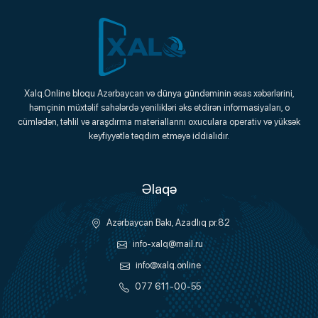
Xalq.Online
Xalq.Online bloqu Azərbaycan və dünya gündəminin əsas xəbərlərini,
həmçinin müxtəlif sahələrdə yenilikləri əks etdirən informasiyaları, o
Onlayn Platforma
cümlədən, təhlil və araşdırma materiallarını oxuculara operativ və yüksək
keyfiyyətlə təqdim etməyə iddialıdır.
Əlaqə
Azərbaycan Bakı, Azadlıq pr.82
info-xalq@mail.ru
info@xalq.online
077 611-00-55