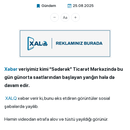
Gündəm
25.08.2025
Xalq.Online
Xəbər
veriyimiz kimi “Sədərək” Ticarət Mərkəzində bu
gün günorta saatlarından başlayan yanğın hələ də
davam edir.
XALQ
xəbər verir ki, bunu əks etdirən görüntülər sosial
şəbələrdə yayılıb.
Həmin videodan ətrafa alov və tüstü yayıldığı görünür.