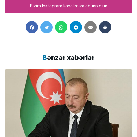
Bizim Instagram kanalımıza abunə olun
Bənzər xəbərlər