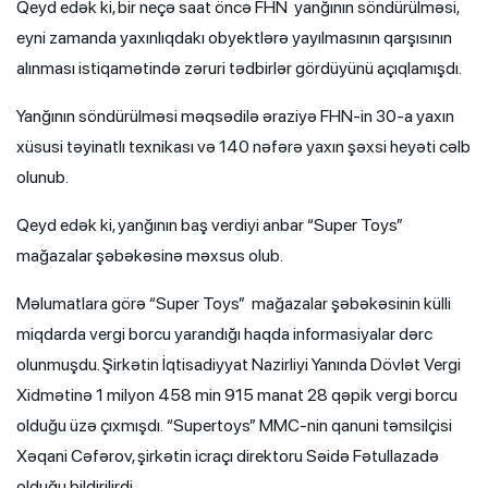
Qeyd edək ki, bir neçə saat öncə FHN yanğının söndürülməsi,
eyni zamanda yaxınlıqdakı obyektlərə yayılmasının qarşısının
alınması istiqamətində zəruri tədbirlər gördüyünü açıqlamışdı.
Yanğının söndürülməsi məqsədilə əraziyə FHN-in 30-a yaxın
xüsusi təyinatlı texnikası və 140 nəfərə yaxın şəxsi heyəti cəlb
olunub.
Qeyd edək ki, yanğının baş verdiyi anbar “Super Toys”
mağazalar şəbəkəsinə məxsus olub.
Məlumatlara görə “Super Toys” mağazalar şəbəkəsinin külli
miqdarda vergi borcu yarandığı haqda informasiyalar dərc
olunmuşdu. Şirkətin İqtisadiyyat Nazirliyi Yanında Dövlət Vergi
Xidmətinə 1 milyon 458 min 915 manat 28 qəpik vergi borcu
olduğu üzə çıxmışdı. “Supertoys” MMC-nin qanuni təmsilçisi
Xəqani Cəfərov, şirkətin icraçı direktoru Səidə Fətullazadə
olduğu bildirilirdi.