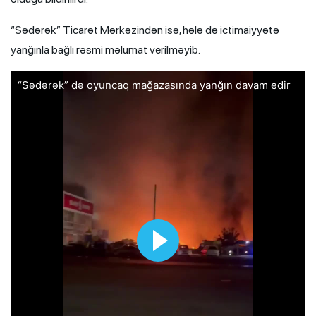
“Sədərək” Ticarət Mərkəzindən isə, hələ də ictimaiyyətə
yanğınla bağlı rəsmi məlumat verilməyib.