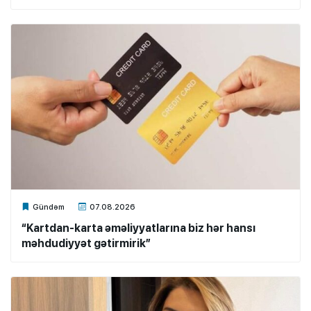
Xalq.Online
Gündəm
07.08.2026
“Kartdan-karta əməliyyatlarına biz hər hansı
məhdudiyyət gətirmirik”