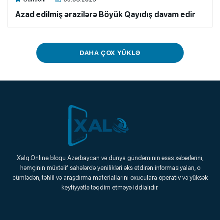
Azad edilmiş ərazilərə Böyük Qayıdış davam edir
DAHA ÇOX YÜKLƏ
Xalq.Online
Xalq.Online bloqu Azərbaycan və dünya gündəminin əsas xəbərlərini,
həmçinin müxtəlif sahələrdə yenilikləri əks etdirən informasiyaları, o
Onlayn Platforma
cümlədən, təhlil və araşdırma materiallarını oxuculara operativ və yüksək
keyfiyyətlə təqdim etməyə iddialıdır.