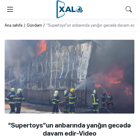
XALQ.ONLINE
ONLAYN PLATFORMA
Ana səhifə
Gündəm
“Supertoys”un anbarında yanğın gecədə davam edir
“Supertoys”un anbarında yanğın gecədə
davam edir-Video